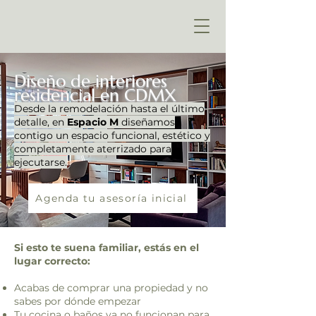
Diseño de interiores
residencial en CDMX
Desde la remodelación hasta el último
detalle, en
Espacio M
diseñamos
contigo un espacio funcional, estético y
completamente aterrizado para
ejecutarse.
Agenda tu asesoría inicial
Si esto te suena familiar, estás en el
lugar correcto:
Acabas de comprar una propiedad y no
sabes por dónde empezar
Tu cocina o baños ya no funcionan para