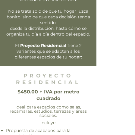
No se trata solo de que tu hogar luzca
bonito, sino de que cada decisión tenga
sentido:
desde la distribución, hasta cómo se
organiza tu día a día dentro del espacio.
El
Proyecto Residencial
tiene 2
variantes que se adaptan a los
diferentes espacios de tu hogar:
PROYECTO
RESIDENCIAL
$450.00 + IVA por metro
cuadrado
Ideal para espacios como salas,
recámaras, estudios, terrazas y áreas
sociales.
Incluye:
Propuesta de acabados para la