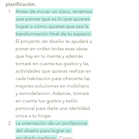
planificación.
Antes de mover un clavo, tenemos 
que pensar qué es lo que quieres 
lograr o cómo quieres que sea la 
transformación final de tu espacio.
El proyecto de diseño te ayudará a 
poner en orden todas esas ideas 
que hay en tu mente y además 
tomaré en cuenta tus gustos y las 
actividades que quieras realizar en 
cada habitación para ofrecerte las 
mejores soluciones en mobiliario 
y remodelación. Además, tomaré 
en cuenta tus gustos y estilo 
personal para darle una identidad 
única a tu hogar.
La orientación de un profesional 
del diseño para lograr un 
resultado perfecto.
 Como 