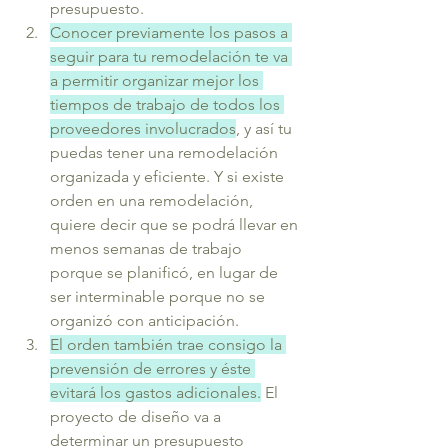
presupuesto. 
Conocer previamente los pasos a 
seguir para tu remodelación te va 
a permitir organizar mejor los 
tiempos de trabajo de todos los 
proveedores involucrados
, y así tu 
puedas tener una remodelación 
organizada y eficiente. Y si existe 
orden en una remodelación, 
quiere decir que se podrá llevar en 
menos semanas de trabajo 
porque se planificó, en lugar de 
ser interminable porque no se 
organizó con anticipación.
El orden también trae consigo la 
prevensión de errores y éste 
evitará los gastos adicionales.
 El 
proyecto de diseño va a 
determinar un presupuesto 